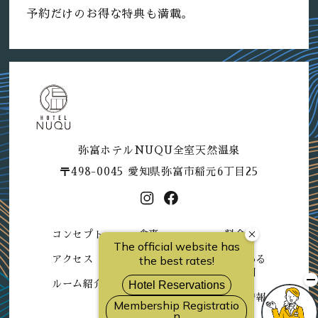
予約だけのお得な特典も満載。
弥富ホテルNUQU全室天然温泉
〒498-0045 愛知県弥富市稲元6丁目25
コンセプト
食事
料金
アクセス
おもてなし
よくある
ご質問
ルーム紹介
ニュース
採用情報